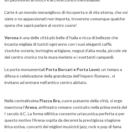
L’arte è un mondo meraviglioso di riscoperta e di vita eterna, che voi
siate o no appassionati non importa, troverete comunque qualche
opera che saprà parlare al vostro cuore!
Verona
è una delle città più belle d’Italia e ricca di bellezze che
incanta migliaia di turisti ogni anno con i suoi eleganti caffè,
storiche osterie, botteghe artigiane, negozi d’alta moda, piccole vie
del centro storico tra le mura merlate e i svettanti campanili.
Le porte monumentali
Porta Borsari e Porta Leoni
, un tempo a
difesa e celebrazione della grandezza dell’Impero Romano , vi
invitano ad entrare nell’antico centro abitato.
Nella centralissima
Piazza Bra,
cuore pulsante della città,
si erge
maestosa l’
Arena
, anfiteatro romano costruito nella prima metà del
I secolo d.C. La forma ellittica consente un’acustica perfetta e per
questo motivo l’Arena ospita da decenni la prestigiosa stagione
lirica estiva, concerti dei migliori musicisti jazz, rock e pop di fama