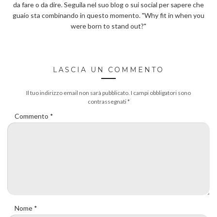
da fare o da dire. Seguila nel suo blog o sui social per sapere che
guaio sta combinando in questo momento. "Why fit in when you
were born to stand out?"
LASCIA UN COMMENTO
Il tuo indirizzo email non sarà pubblicato.
I campi obbligatori sono
contrassegnati
*
Commento
*
Nome
*