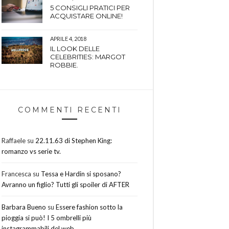
5 CONSIGLI PRATICI PER
ACQUISTARE ONLINE!
APRILE 4, 2018
IL LOOK DELLE
CELEBRITIES: MARGOT
ROBBIE.
COMMENTI RECENTI
Raffaele
su
22.11.63 di Stephen King:
romanzo vs serie tv.
Francesca
su
Tessa e Hardin si sposano?
Avranno un figlio? Tutti gli spoiler di AFTER
Barbara Bueno
su
Essere fashion sotto la
pioggia si può! I 5 ombrelli più
instagrammabili del web.