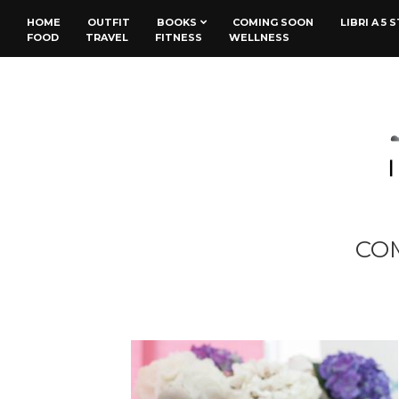
HOME
OUTFIT
BOOKS
COMING SOON
LIBRI A 5 
FOOD
TRAVEL
FITNESS
WELLNESS
CO