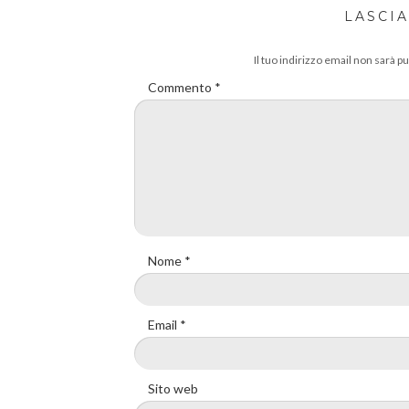
LASCI
Il tuo indirizzo email non sarà pu
Commento
*
Nome
*
Email
*
Sito web