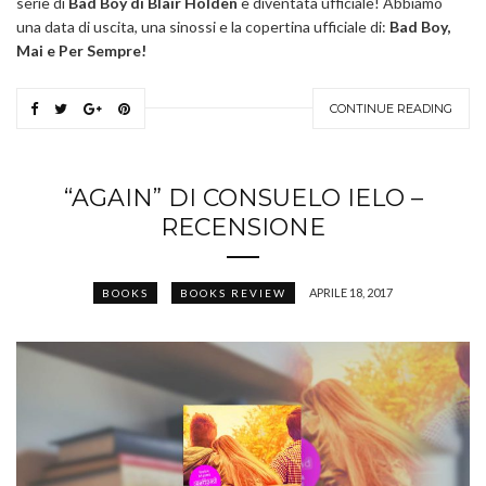
serie di
Bad Boy di Blair Holden
è diventata ufficiale! Abbiamo
una data di uscita, una sinossi e la copertina ufficiale di:
Bad Boy,
Mai e Per Sempre!
CONTINUE READING
“AGAIN” DI CONSUELO IELO –
RECENSIONE
APRILE 18, 2017
BOOKS
BOOKS REVIEW