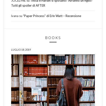
JOCELYNE
su
Tessa e Hardin si sposano? Avranno un figlio?
Tutti gli spoiler di AFTER
ivana
su
“Paper Princess” di Erin Watt – Recensione
BOOKS
LUGLIO 18, 2019