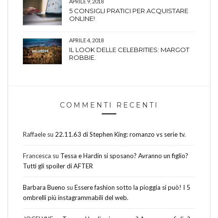
APRILE 9, 2018
5 CONSIGLI PRATICI PER ACQUISTARE
ONLINE!
APRILE 4, 2018
IL LOOK DELLE CELEBRITIES: MARGOT
ROBBIE.
COMMENTI RECENTI
Raffaele
su
22.11.63 di Stephen King: romanzo vs serie tv.
Francesca
su
Tessa e Hardin si sposano? Avranno un figlio?
Tutti gli spoiler di AFTER
Barbara Bueno
su
Essere fashion sotto la pioggia si può! I 5
ombrelli più instagrammabili del web.