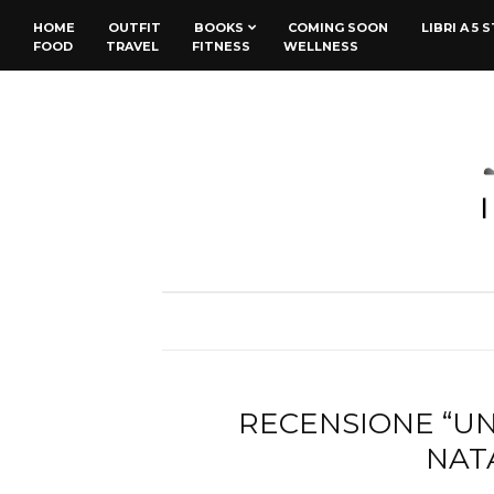
HOME
OUTFIT
BOOKS
COMING SOON
LIBRI A 5 
FOOD
TRAVEL
FITNESS
WELLNESS
RECENSIONE “UN
NAT