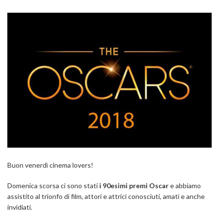
Buon venerdì cinema lovers!
Domenica scorsa ci sono stati
i 90esimi premi Oscar
e abbiamo
assistito al trionfo di film, attori e attrici conosciuti, amati e anche
invidiati.