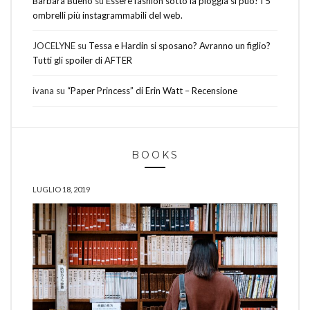
Barbara Bueno
su
Essere fashion sotto la pioggia si può! I 5
ombrelli più instagrammabili del web.
JOCELYNE
su
Tessa e Hardin si sposano? Avranno un figlio?
Tutti gli spoiler di AFTER
ivana
su
“Paper Princess” di Erin Watt – Recensione
BOOKS
LUGLIO 18, 2019