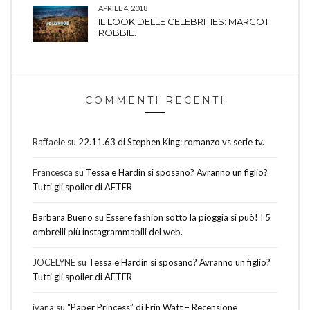
APRILE 4, 2018
IL LOOK DELLE CELEBRITIES: MARGOT
ROBBIE.
COMMENTI RECENTI
Raffaele
su
22.11.63 di Stephen King: romanzo vs serie tv.
Francesca
su
Tessa e Hardin si sposano? Avranno un figlio?
Tutti gli spoiler di AFTER
Barbara Bueno
su
Essere fashion sotto la pioggia si può! I 5
ombrelli più instagrammabili del web.
JOCELYNE
su
Tessa e Hardin si sposano? Avranno un figlio?
Tutti gli spoiler di AFTER
ivana
su
“Paper Princess” di Erin Watt – Recensione