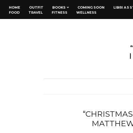
HOME
OUTFIT
BOOKS
COMING SOON
LIBRI A 5 
FOOD
TRAVEL
FITNESS
WELLNESS
“CHRISTMAS
MATTHEW