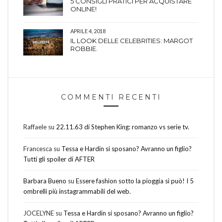
5 CONSIGLI PRATICI PER ACQUISTARE
ONLINE!
APRILE 4, 2018
IL LOOK DELLE CELEBRITIES: MARGOT
ROBBIE.
COMMENTI RECENTI
Raffaele
su
22.11.63 di Stephen King: romanzo vs serie tv.
Francesca
su
Tessa e Hardin si sposano? Avranno un figlio?
Tutti gli spoiler di AFTER
Barbara Bueno
su
Essere fashion sotto la pioggia si può! I 5
ombrelli più instagrammabili del web.
JOCELYNE
su
Tessa e Hardin si sposano? Avranno un figlio?