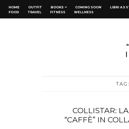
HOME
OUTFIT
BOOKS
COMING SOON
LIBRI A 5 
FOOD
TRAVEL
FITNESS
WELLNESS
TAG
COLLISTAR: L
“CAFFÈ” IN COL