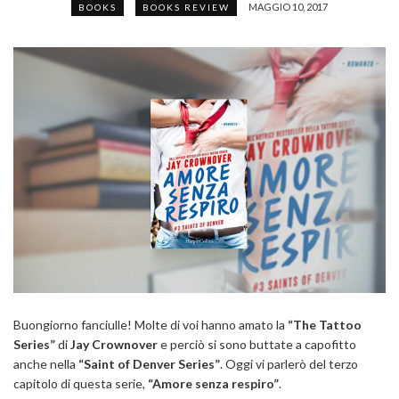
MAGGIO 10, 2017
BOOKS
BOOKS REVIEW
Buongiorno fanciulle! Molte di voi hanno amato la
“The Tattoo
Series”
di
Jay Crownover
e perciò si sono buttate a capofitto
anche nella
“Saint of Denver Series”
. Oggi vi parlerò del terzo
capitolo di questa serie,
“Amore senza respiro”
.