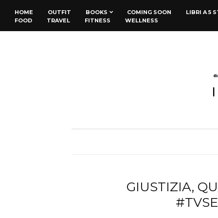
HOME
OUTFIT
BOOKS
COMING SOON
LIBRI A 5 
FOOD
TRAVEL
FITNESS
WELLNESS
GIUSTIZIA, Q
#TVSE