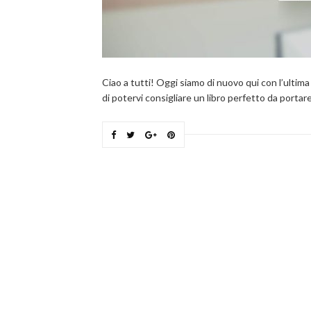
Ciao a tutti! Oggi siamo di nuovo qui con l’ultim
di potervi consigliare un libro perfetto da portar