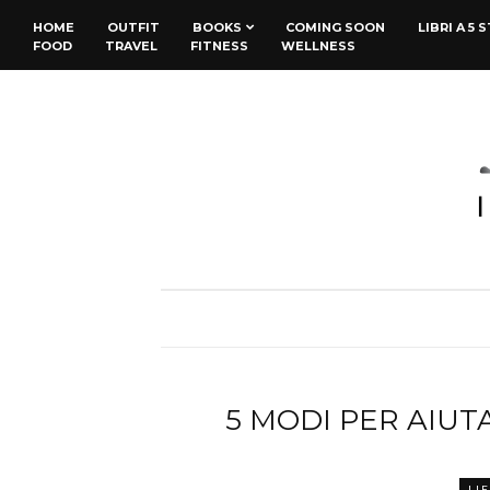
HOME
OUTFIT
BOOKS
COMING SOON
LIBRI A 5 
FOOD
TRAVEL
FITNESS
WELLNESS
5 MODI PER AIUT
LI