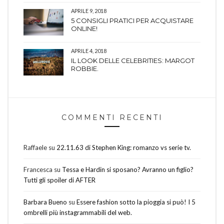
APRILE 9, 2018
5 CONSIGLI PRATICI PER ACQUISTARE
ONLINE!
APRILE 4, 2018
IL LOOK DELLE CELEBRITIES: MARGOT
ROBBIE.
COMMENTI RECENTI
Raffaele
su
22.11.63 di Stephen King: romanzo vs serie tv.
Francesca
su
Tessa e Hardin si sposano? Avranno un figlio?
Tutti gli spoiler di AFTER
Barbara Bueno
su
Essere fashion sotto la pioggia si può! I 5
ombrelli più instagrammabili del web.