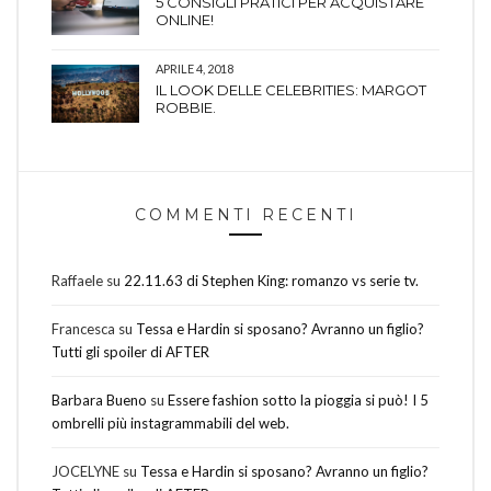
5 CONSIGLI PRATICI PER ACQUISTARE
ONLINE!
APRILE 4, 2018
IL LOOK DELLE CELEBRITIES: MARGOT
ROBBIE.
COMMENTI RECENTI
Raffaele
su
22.11.63 di Stephen King: romanzo vs serie tv.
Francesca
su
Tessa e Hardin si sposano? Avranno un figlio?
Tutti gli spoiler di AFTER
Barbara Bueno
su
Essere fashion sotto la pioggia si può! I 5
ombrelli più instagrammabili del web.
JOCELYNE
su
Tessa e Hardin si sposano? Avranno un figlio?