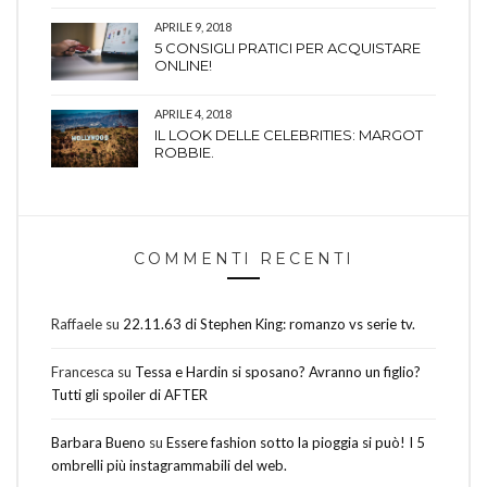
APRILE 9, 2018
5 CONSIGLI PRATICI PER ACQUISTARE
ONLINE!
APRILE 4, 2018
IL LOOK DELLE CELEBRITIES: MARGOT
ROBBIE.
COMMENTI RECENTI
Raffaele
su
22.11.63 di Stephen King: romanzo vs serie tv.
Francesca
su
Tessa e Hardin si sposano? Avranno un figlio?
Tutti gli spoiler di AFTER
Barbara Bueno
su
Essere fashion sotto la pioggia si può! I 5
ombrelli più instagrammabili del web.