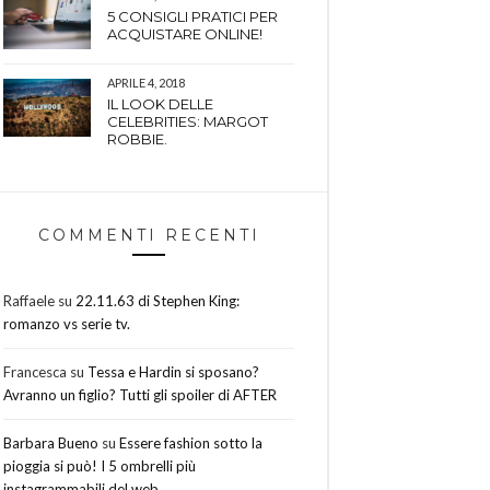
5 CONSIGLI PRATICI PER
ACQUISTARE ONLINE!
APRILE 4, 2018
IL LOOK DELLE
CELEBRITIES: MARGOT
ROBBIE.
COMMENTI RECENTI
Raffaele
su
22.11.63 di Stephen King:
romanzo vs serie tv.
Francesca
su
Tessa e Hardin si sposano?
Avranno un figlio? Tutti gli spoiler di AFTER
Barbara Bueno
su
Essere fashion sotto la
pioggia si può! I 5 ombrelli più
instagrammabili del web.