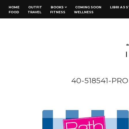
HOME
OUTFIT
BOOKS
COMING SOON
LIBRI A 5 
FOOD
TRAVEL
FITNESS
WELLNESS
40-518541-PR