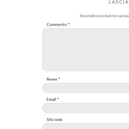
LASCI
Il tuo indirizzo email non sarà pu
Commento
*
Nome
*
Email
*
Sito web