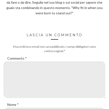
da fare o da dire. Seguila nel suo blog o sui social per sapere che
guaio sta combinando in questo momento. "Why fit in when you
were born to stand out?"
LASCIA UN COMMENTO
Il tuo indirizzo email non sarà pubblicato.
I campi obbligatori sono
contrassegnati
*
Commento
*
Nome
*