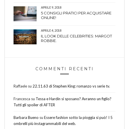
APRILE 9, 2018
5 CONSIGLI PRATICI PER ACQUISTARE
ONLINE!
APRILE 4, 2018
IL LOOK DELLE CELEBRITIES: MARGOT
ROBBIE.
COMMENTI RECENTI
Raffaele
su
22.11.63 di Stephen King: romanzo vs serie tv.
Francesca
su
Tessa e Hardin si sposano? Avranno un figlio?
Tutti gli spoiler di AFTER
Barbara Bueno
su
Essere fashion sotto la pioggia si può! I 5
ombrelli più instagrammabili del web.