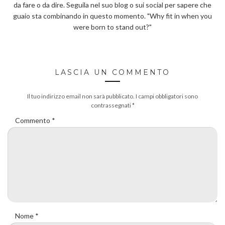
da fare o da dire. Seguila nel suo blog o sui social per sapere che
guaio sta combinando in questo momento. "Why fit in when you
were born to stand out?"
LASCIA UN COMMENTO
Il tuo indirizzo email non sarà pubblicato.
I campi obbligatori sono
contrassegnati
*
Commento
*
Nome
*