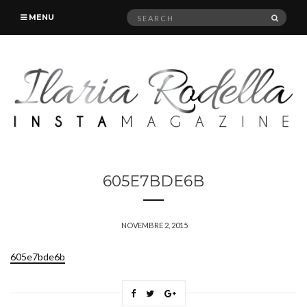
Search
SEAR
MENU
for:
605E7BDE6B
NOVEMBRE 2, 2015
605e7bde6b