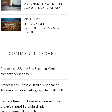
5 CONSIGLI PRATICI PER
ACQUISTARE ONLINE!
APRILE 4, 2018
IL LOOK DELLE
CELEBRITIES: MARGOT
ROBBIE.
COMMENTI RECENTI
Raffaele
su
22.11.63 di Stephen King:
romanzo vs serie tv.
Francesca
su
Tessa e Hardin si sposano?
Avranno un figlio? Tutti gli spoiler di AFTER
Barbara Bueno
su
Essere fashion sotto la
pioggia si può! I 5 ombrelli più
instagrammabili del web.