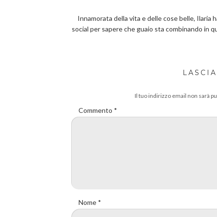
Innamorata della vita e delle cose belle, Ilaria 
social per sapere che guaio sta combinando in 
LASCI
Il tuo indirizzo email non sarà pu
Commento
*
Nome
*