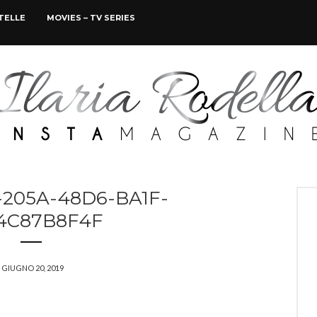
STELLE
MOVIES – TV SERIES
205A-48D6-BA1F-
4C87B8F4F
GIUGNO 20, 2019