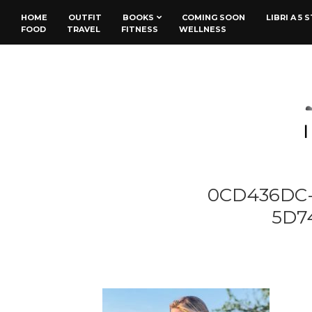
HOME
OUTFIT
BOOKS
COMING SOON
LIBRI A 5 
FOOD
TRAVEL
FITNESS
WELLNESS
0CD436DC-
5D7