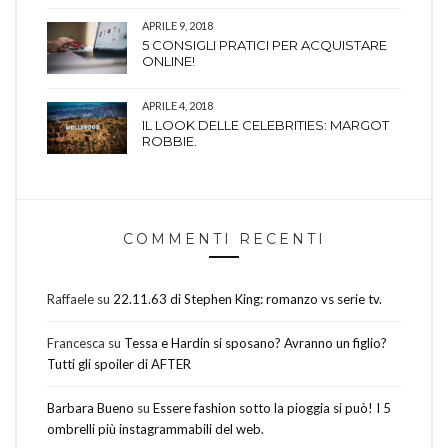
APRILE 9, 2018
5 CONSIGLI PRATICI PER ACQUISTARE
ONLINE!
APRILE 4, 2018
IL LOOK DELLE CELEBRITIES: MARGOT
ROBBIE.
COMMENTI RECENTI
Raffaele
su
22.11.63 di Stephen King: romanzo vs serie tv.
Francesca
su
Tessa e Hardin si sposano? Avranno un figlio?
Tutti gli spoiler di AFTER
Barbara Bueno
su
Essere fashion sotto la pioggia si può! I 5
ombrelli più instagrammabili del web.