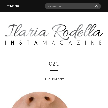
Search
SEAR
MENU
for:
02C
LUGLIO 4, 2017