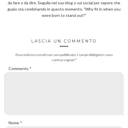
da fare o da dire. Seguila nel suo blog o sui social per sapere che
guaio sta combinando in questo momento. "Why fit in when you
were born to stand out?"
LASCIA UN COMMENTO
Il tuo indirizzo email non sarà pubblicato.
I campi obbligatori sono
contrassegnati
*
Commento
*
Nome
*