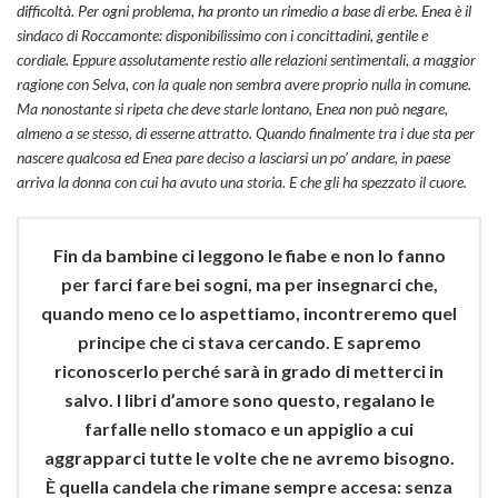
difficoltà. Per ogni problema, ha pronto un rimedio a base di erbe. Enea è il
sindaco di Roccamonte: disponibilissimo con i concittadini, gentile e
cordiale. Eppure assolutamente restio alle relazioni sentimentali, a maggior
ragione con Selva, con la quale non sembra avere proprio nulla in comune.
Ma nonostante si ripeta che deve starle lontano, Enea non può negare,
almeno a se stesso, di esserne attratto. Quando finalmente tra i due sta per
nascere qualcosa ed Enea pare deciso a lasciarsi un po’ andare, in paese
arriva la donna con cui ha avuto una storia. E che gli ha spezzato il cuore.
Fin da bambine ci leggono le fiabe e non lo fanno
per farci fare bei sogni, ma per insegnarci che,
quando meno ce lo aspettiamo, incontreremo quel
principe che ci stava cercando. E sapremo
riconoscerlo perché sarà in grado di metterci in
salvo. I libri d’amore sono questo, regalano le
farfalle nello stomaco e un appiglio a cui
aggrapparci tutte le volte che ne avremo bisogno.
È quella candela che rimane sempre accesa: senza