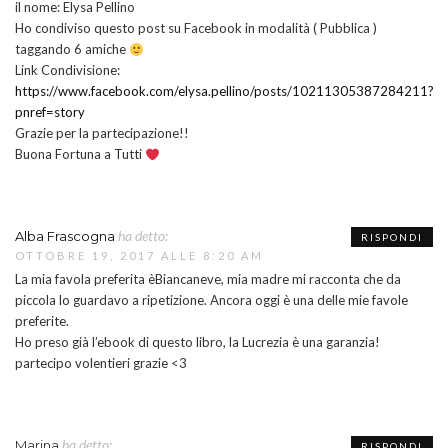
il nome: Elysa Pellino
Ho condiviso questo post su Facebook in modalità ( Pubblica )
taggando 6 amiche
Link Condivisione:
https://www.facebook.com/elysa.pellino/posts/10211305387284211?
pnref=story
Grazie per la partecipazione!!
Buona Fortuna a Tutti
ha detto:
Alba Frascogna
RISPONDI
OTTOBRE 19, 2017 ALLE 8:20 AM
La mia favola preferita èBiancaneve, mia madre mi racconta che da
piccola lo guardavo a ripetizione. Ancora oggi è una delle mie favole
preferite.
Ho preso già l’ebook di questo libro, la Lucrezia è una garanzia!
partecipo volentieri grazie <3
ha detto:
Marina
RISPONDI