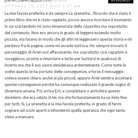
panecoseecappuccino
RISPONDI
OTTOBRE 18, 2017 ALLE 7:17 AM
La mia favola preferita è da sempre La sirenetta… Ricordo che è stato il
primo libro che mi è stato regalato, posso ancora ricordare il momento
in cui scartandolo mi sono innamorata della copertina ma sopratutto
del contenuto. Non ero ancora in grado di leggere essendo molto
piccola, ma facevo in modo che gli altri mi leggessero questa storia e mi
perdevo fra le pagine, come mi accade tutt’ora. Ho sempre trovato il
personaggio di Ariel così affascinante, ma sopratutto così caparbio e
coraggioso, pronta a rinunciare a tutto per buttarsi in qualcosa di
incerto ma che il suo cuore desiderava ardentemente. Come tutte le
scelte questo le ha portato delle conseguenze, e forse il messaggio
voleva essere chiaro anche ai più piccoli, eppure Ariel sembra accettare
queste conseguenze perché ha comunque realizzato il grande sogno di
diventare umana. Poi arriva Eric a completare o arricchire questo
desiderio che era celato in lei, ma che fortunatamente ha un lieto fine
per tutti. Sì, La sirenetta è la mia favola preferita, in grado di farmi
sognare ad occhi aperti e infondermi quella speranza che ogni tanto
viene a mancare.