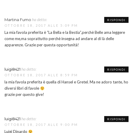
ha detto:
Martina Fumo
RISPONDI
OTTOBRE 18, 2017 ALLE 5:09 PM
La mia favola preferita è “La Bella e la Bestia”,perchè Belle ama leggere
come me,ma soprattutto perchè insegna ad andare al di là delle
apparenze. Grazie per questa opportunità!
ha detto:
luigi8421
RISPONDI
OTTOBRE 18, 2017 ALLE 8:59 PM
la mia favola preferita è quella di Hansel e Gretel. Ma ne adoro tante, ho
diversi libri di favole
grazie per questo give!
ha detto:
luigi8421
RISPONDI
OTTOBRE 18, 2017 ALLE 9:00 PM
Luigi Dinardo