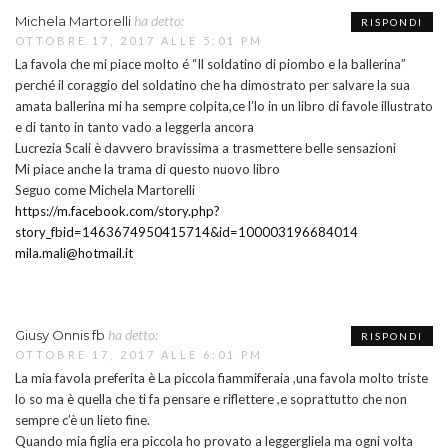
ha detto:
Michela Martorelli
RISPONDI
OTTOBRE 17, 2017 ALLE 5:01 PM
La favola che mi piace molto é “Il soldatino di piombo e la ballerina”
perché il coraggio del soldatino che ha dimostrato per salvare la sua
amata ballerina mi ha sempre colpita,ce l’lo in un libro di favole illustrato
e di tanto in tanto vado a leggerla ancora
Lucrezia Scali è davvero bravissima a trasmettere belle sensazioni
Mi piace anche la trama di questo nuovo libro
Seguo come Michela Martorelli
https://m.facebook.com/story.php?
story_fbid=1463674950415714&id=100003196684014
mila.mali@hotmail.it
ha detto:
Giusy Onnis fb
RISPONDI
OTTOBRE 17, 2017 ALLE 6:01 PM
La mia favola preferita è La piccola fiammiferaia ,una favola molto triste
lo so ma è quella che ti fa pensare e riflettere ,e soprattutto che non
sempre c’è un lieto fine.
Quando mia figlia era piccola ho provato a leggergliela ma ogni volta