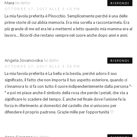
ha detto:
Mara
RISPONDI
OTTOBRE 17, 2017 ALLE 3:10 PM
La mia favola preferita è Pinocchio. Semplicemente perché è una delle
prime storie di cui abbia memoria. Era mia sorella a raccontarmela. Era
più grande di me ed era lei a mettermi a letto quando mia mamma era al
lavoro… Ricordi che restano sempre nel cuore anche dopo anni e anni.
ha detto:
Angela Jovanovska
RISPONDI
OTTOBRE 17, 2017 ALLE 3:28 PM
La mia favola preferita è La bella e la bestia, perché adoro il suo
significato, il fatto che non importa il tuo aspetto esteriore, quando ci
s’innamora lo si fa con tutto il cuore indipendentemente dalla persona *-
* e poi mi piace anche il simbolo della rosa che perde i petali, che sta a
significare lo scadere del tempo. E anche nel finale dove l’unione fa la
forza in riferimento ai domestici del castello che si uniscono per
difendere il proprio padrone. Grazie mille per l’opportunità ♡
ha detto: