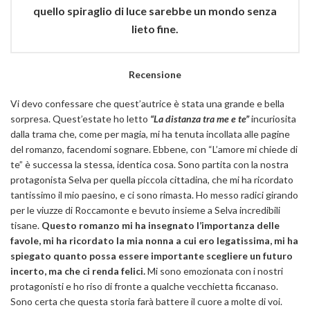
quello spiraglio di luce sarebbe un mondo senza
lieto fine.
Recensione
Vi devo confessare che quest’autrice è stata una grande e bella
sorpresa. Quest’estate ho letto
“La distanza tra me e te”
incuriosita
dalla trama che, come per magia, mi ha tenuta incollata alle pagine
del romanzo, facendomi sognare. Ebbene, con “L’amore mi chiede di
te” è successa la stessa, identica cosa. Sono partita con la nostra
protagonista Selva per quella piccola cittadina, che mi ha ricordato
tantissimo il mio paesino, e ci sono rimasta. Ho messo radici girando
per le viuzze di Roccamonte e bevuto insieme a Selva incredibili
tisane.
Questo romanzo mi ha insegnato l’importanza delle
favole, mi ha ricordato la mia nonna a cui ero legatissima, mi ha
spiegato quanto possa essere importante scegliere un futuro
incerto, ma che ci renda felici.
Mi sono emozionata con i nostri
protagonisti e ho riso di fronte a qualche vecchietta ficcanaso.
Sono certa che questa storia farà battere il cuore a molte di voi.