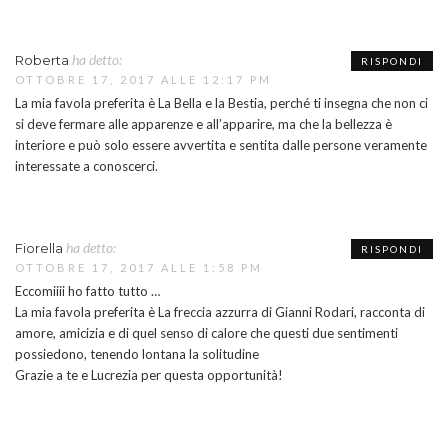
ha detto:
Roberta
RISPONDI
OTTOBRE 17, 2017 ALLE 12:17 PM
La mia favola preferita è La Bella e la Bestia, perché ti insegna che non ci
si deve fermare alle apparenze e all’apparire, ma che la bellezza è
interiore e può solo essere avvertita e sentita dalle persone veramente
interessate a conoscerci.
ha detto:
Fiorella
RISPONDI
OTTOBRE 17, 2017 ALLE 1:58 PM
Eccomiiii ho fatto tutto …
La mia favola preferita è La freccia azzurra di Gianni Rodari, racconta di
amore, amicizia e di quel senso di calore che questi due sentimenti
possiedono, tenendo lontana la solitudine
Grazie a te e Lucrezia per questa opportunità!