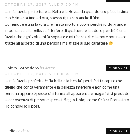
OTTOBRE 17, 2017 ALLE 7:50 PM
La mia favola preferita è La Bella e la Bestia da quando ero piccolissima
e lo è rimasta fino ad ora, spesso riguardo anche il film.
Comunque è una favola che mi sta molto a cuore perché io do grande
importanza alla bellezza interiore di qualcuno e la adoro perché è una
favola che ogni volta mi fa sognare e mi ricorda che l’amore non nasce
grazie all’aspetto di una persona ma grazie al suo carattere
ha detto:
Chiara Fornasiero
RISPONDI
OTTOBRE 17, 2017 ALLE 8:03 PM
La mia favola preferita è: “la bella e la bestia” perchè ci fa capire che
quello che conta veramente è la bellezza interiore e non come una
persona appare. Spesso ci si ferma all’apparenza e magari ci si preclude
la conoscenza di persone speciali. Seguo il blog come Chiara Fornasiero.
Ho condiviso il post.
ha detto:
Clelia
RISPONDI