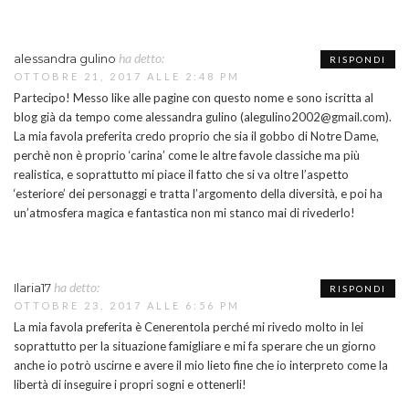
ha detto:
alessandra gulino
RISPONDI
OTTOBRE 21, 2017 ALLE 2:48 PM
Partecipo! Messo like alle pagine con questo nome e sono iscritta al
blog già da tempo come alessandra gulino (alegulino2002@gmail.com).
La mia favola preferita credo proprio che sia il gobbo di Notre Dame,
perchè non è proprio ‘carina’ come le altre favole classiche ma più
realistica, e soprattutto mi piace il fatto che si va oltre l’aspetto
‘esteriore’ dei personaggi e tratta l’argomento della diversità, e poi ha
un’atmosfera magica e fantastica non mi stanco mai di rivederlo!
COMING SOON
INFO
PRIVACY
ha detto:
Ilaria17
RISPONDI
Search
OTTOBRE 23, 2017 ALLE 6:56 PM
SEARCH
for:
La mia favola preferita è Cenerentola perché mi rivedo molto in lei
soprattutto per la situazione famigliare e mi fa sperare che un giorno
Ⓒ2019 Ilaria Rodella - All right reserved
anche io potrò uscirne e avere il mio lieto fine che io interpreto come la
libertà di inseguire i propri sogni e ottenerli!
La risposta da Instagram ha restituito dati non validi.