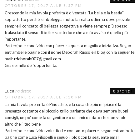
OTTOBRE 17, 2017 ALLE 8:57 PM
Crescendo la mia favola preferita è diventata “La bella e la bestia”,
soprattutto perché simboleggia molto la realtà odierna dove prevale
sempre il concetto di bellezza soggettiva e viene sempre più spesso
tralasciato il senso di bellezza interiore che a mio avviso è quello più
importante.
Partecipo e condivido con piacere a questa magnifica iniziativa. Seguo
entrambe le pagine con il nome Deborah Russo e il blog con la seguente
mail:
rdeborah007@gmail.com
Grazie mille dell’opportunità.
ha detto:
Luca
RISPONDI
OTTOBRE 17, 2017 ALLE 9:10 PM
La mia favola preferita è Pinocchio, e la cosa che più mi piace è la
presenza costante del piccolo grillo parlante che dava sempre buoni
consigli, un po’ come fa un genitore o un amico fidato che non vuole
altro che il tuo bene
Partecipo e condivido volentieri e con tanto piacere, seguo entrambe le
pagine come Luca Filippelli e seguo il blog con la seguente email