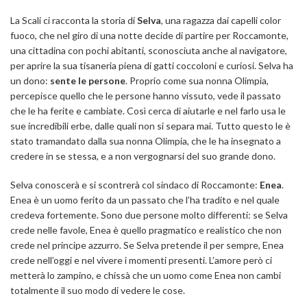
La Scali ci racconta la storia di
Selva
, una ragazza dai capelli color
fuoco, che nel giro di una notte decide di partire per Roccamonte,
una cittadina con pochi abitanti, sconosciuta anche al navigatore,
per aprire la sua tisaneria piena di gatti coccoloni e curiosi. Selva ha
un dono:
sente le persone
. Proprio come sua nonna Olimpia,
percepisce quello che le persone hanno vissuto, vede il passato
che le ha ferite e cambiate. Così cerca di aiutarle e nel farlo usa le
sue incredibili erbe, dalle quali non si separa mai. Tutto questo le è
stato tramandato dalla sua nonna Olimpia, che le ha insegnato a
credere in se stessa, e a non vergognarsi del suo grande dono.
Selva conoscerà e si scontrerà col sindaco di Roccamonte:
Enea
.
Enea è un uomo ferito da un passato che l’ha tradito e nel quale
credeva fortemente. Sono due persone molto differenti: se Selva
crede nelle favole, Enea è quello pragmatico e realistico che non
crede nel principe azzurro. Se Selva pretende il per sempre, Enea
crede nell’oggi e nel vivere i momenti presenti. L’amore però ci
metterà lo zampino, e chissà che un uomo come Enea non cambi
totalmente il suo modo di vedere le cose.