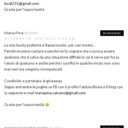
lucaf231@gmail.com
Grazie per l’opportunità
ha detto:
Maria Pina
RISPONDI
OTTOBRE 18, 2017 ALLE 5:43 AM
La mia favola preferita è Raperonzolo, per vari motivi…
Perché mi piace cantare e perché mi fa sognare che ci possa essere
qualcuno che ti salva da una situazione difficile in cui ti serve per forza
l’aiuto di qualcuno e anche perché i sacrifici in qualche modo non sono
mai vani ma vengono ricompensati.
Condivido e partecipo al giveaway.
Seguo entrambe le pagine su FB con il profilo Fabiola Bruna e il blog con
la seguente e-mail
mariapina.caivano@gmail.com
Grazie per l’opportunità
ha detto: