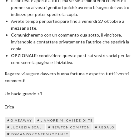
Il contest è aperto a tutti, ma se siete minorenni chiedete il
permesso ai vostri genitori poiché avremo bisogno del vostro
indirizzo per poter spedire la copia.
Avrete tempo per partecipare fino a
venerdì 27 ottobre a
mezzanotte
.
Comunicheremo con un commento qua sotto, il vincitore,
invitandolo a contattare privatamente l’autrice che spedirà la
copia.
OPZIONALE:
condividere questo post sui vostri social per far
conoscere la pagina e l’iniziativa.
Ragazze vi auguro davvero buona fortuna e aspetto tutti i vostri
commenti!
Un bacio grande <3
Erica
GIVEAWAY
L'AMORE MI CHIEDE DI TE
LUCREZIA SCALI
NEWTON COMPTON
REGALO
ROMANZO CONTEMPORANEO