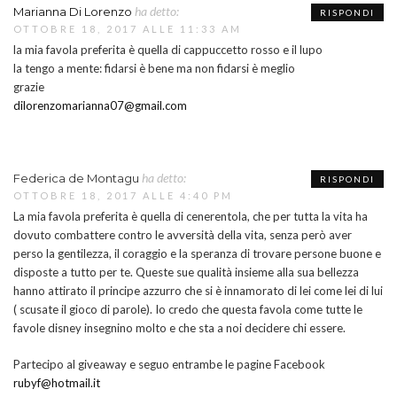
ha detto:
Marianna Di Lorenzo
RISPONDI
OTTOBRE 18, 2017 ALLE 11:33 AM
la mia favola preferita è quella di cappuccetto rosso e il lupo
la tengo a mente: fidarsi è bene ma non fidarsi è meglio
grazie
dilorenzomarianna07@gmail.com
ha detto:
Federica de Montagu
RISPONDI
OTTOBRE 18, 2017 ALLE 4:40 PM
La mia favola preferita è quella di cenerentola, che per tutta la vita ha
dovuto combattere contro le avversità della vita, senza però aver
perso la gentilezza, il coraggio e la speranza di trovare persone buone e
disposte a tutto per te. Queste sue qualità insieme alla sua bellezza
hanno attirato il principe azzurro che si è innamorato di lei come lei di lui
( scusate il gioco di parole). Io credo che questa favola come tutte le
favole disney insegnino molto e che sta a noi decidere chi essere.
Partecipo al giveaway e seguo entrambe le pagine Facebook
rubyf@hotmail.it