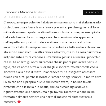
ha detto:
Francesca Marrone
RISPONDI
OTTOBRE 20, 2017 ALLE 11:45 AM
Ciaooo partecipo volentieri al giveway ma non sono mai stata in grado
di decidere quale fosse la mia favola preferita.. perchè ogniuna di loro
mi ha strasmesso qualcosa di molto importante.. come per esempio la
bella e la bestia che mo spinge a non fermarmi mai alle apparenze
dell’aspetto e soprattutto del carattere di una persona al primo
impatto, infatti do sempre qualche possibilità a tutti anche a chi non mi
sta subito simpatico.. un’altra favola è Bambi, che mi ha resa più forte e
indipendente e mi fa credere a un’amicizia genuina e sincera.. pinocchio
che mi ha aperto gli occhi sull’amore che un padre può avere per suo
figlio, che va anche oltre ai suoi sbagli, e soprattutto mi ricorda che la
sincerità è alla base di tutto.. biancaneve mi ha insegnato ad essere
buona con tutti, perchè la bontà e l’amore ripaga sempre.. e molte altre.
Lo so che non è proprio quello che richiedavate, io ho una favola
preferita che e la bella e la bestia, che da piccola riguardavo e
riguardavo fino alla nausea.. ma ogni favola, racconto o fiaba mi ha
formato e rimarrà sempre una parte di me che mi aiuta tutt’ora a
crescere..