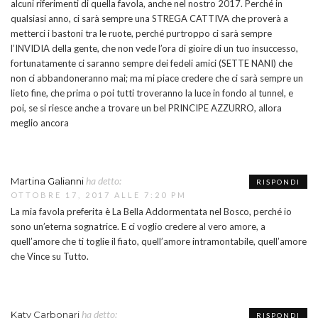
alcuni riferimenti di quella favola, anche nel nostro 2017. Perché in
qualsiasi anno, ci sarà sempre una STREGA CATTIVA che proverà a
metterci i bastoni tra le ruote, perché purtroppo ci sarà sempre
l’INVIDIA della gente, che non vede l’ora di gioire di un tuo insuccesso,
fortunatamente ci saranno sempre dei fedeli amici (SETTE NANI) che
non ci abbandoneranno mai; ma mi piace credere che ci sarà sempre un
lieto fine, che prima o poi tutti troveranno la luce in fondo al tunnel, e
poi, se si riesce anche a trovare un bel PRINCIPE AZZURRO, allora
meglio ancora
ha detto:
Martina Galianni
RISPONDI
OTTOBRE 17, 2017 ALLE 7:20 PM
La mia favola preferita è La Bella Addormentata nel Bosco, perché io
sono un’eterna sognatrice. E ci voglio credere al vero amore, a
quell’amore che ti toglie il fiato, quell’amore intramontabile, quell’amore
che Vince su Tutto.
ha detto:
Katy Carbonari
RISPONDI