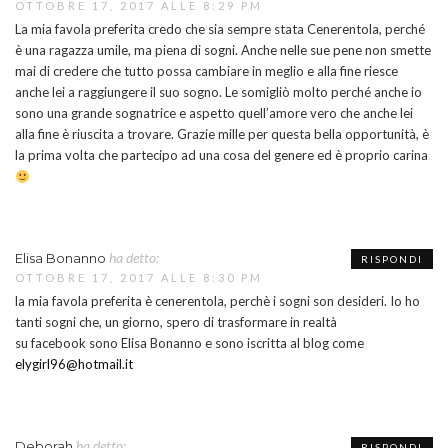
OTTOBRE 17, 2017 ALLE 8:29 PM
La mia favola preferita credo che sia sempre stata Cenerentola, perché
è una ragazza umile, ma piena di sogni. Anche nelle sue pene non smette
mai di credere che tutto possa cambiare in meglio e alla fine riesce
anche lei a raggiungere il suo sogno. Le somigliò molto perché anche io
sono una grande sognatrice e aspetto quell’amore vero che anche lei
alla fine è riuscita a trovare. Grazie mille per questa bella opportunità, è
la prima volta che partecipo ad una cosa del genere ed è proprio carina
ha detto:
Elisa Bonanno
RISPONDI
OTTOBRE 17, 2017 ALLE 8:30 PM
la mia favola preferita è cenerentola, perchè i sogni son desideri. Io ho
tanti sogni che, un giorno, spero di trasformare in realtà
su facebook sono Elisa Bonanno e sono iscritta al blog come
elygirl96@hotmail.it
ha detto:
Deborah
RISPONDI