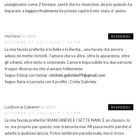
piangevamo come 2 fontane ,tant’è che ho rinunciato ,lei poi quabdo ha
imparato a leggere finalmente ha potuto capire il mio stato d ‘animo
ha detto:
Michela
RISPONDI
OTTOBRE 17, 2017 ALLE 7:02 PM
La mia favola preferita è la Bella e la Bestia… una favola che ancora
adeso mi mette i brividi.. l’amore che va altre, oltre le apparenze, oltre
gli schemi, oltre tutto e sorprende. L’amore impossibile tra due persone
troppo diverse ma che si amano follemente.
Seguo il blog con l’emial :
michela.gabriela99@gmail.com
Seguo Ilaria e Lucrezia con il profilo : Cretu Gabriela
ha detto:
Ludovica Galianni
RISPONDI
OTTOBRE 17, 2017 ALLE 7:12 PM
La mia favola preferita? BIANCANEVE E I SETTE NANI. È un classico, lo
so, ma proprio per questo, non tramonta mai. Mi piace molto perché si
adatta a qualsiasi epoca. Potrà sembrare paradossale, ma io trovo