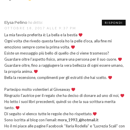
ha detto:
Elysa Pellino
RISPONDI
OTTOBRE 18, 2017 ALLE 9:37 PM
La mia favola preferita è: La bella e la bestia
Ogni volta che rivedo questa favola ho la pelle d’oca, alla fine mi
emoziono sempre come la prima volta.
Esiste un messaggio più bello di quello che ci viene trasmesso?
Guardare oltre l’aspetto fisico, amare una persona per il suo cuore.
Guardare oltre, fino a raggiugere la vera bellezza di ogni essere umano,
la propria anima.
Bella la recensione, complimenti per gli estratti che hai scelto.
Partecipo molto volentieri al Giveaway
Ringrazio l’autrice per il regalo che ha deciso di donare ad uno di noi,
Ho letto i suoi libri precedenti, quindi so che la sua scrittura merita
tanto.
Di seguito vi elenco tutte le regole che ho rispettato.
Sono iscritta al blog con l’email:
mora_1993_@hotmail.it
Ho il mi piace alle pagine Facebook “Ilaria Rodella” e “Lucrezia Scali” con