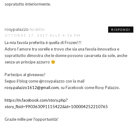
sopratutto interiormente.
ha detto:
rosypalazzo
RISPONDI
OTTOBRE 17, 2017 ALLE 4:56 PM
La mia favola preferita è quella di Frozen!!!
Adoro l’amore tra sorelle e trovo che sia una favola innovativa e
soprattutto dimostra che le donne possono cavarsela da sole, anche
senza un principe azzurro
Partecipo al giveaway!
Seguo il blog come @rosypalazzo con la mail
rosy.palazzo1612@gmail.com
, su Facebook come Rosy Palazzo.
https://m.facebook.com/story.php?
story_fbid=990363091115422&id=100004252210765
Grazie mille per l’opportunità!