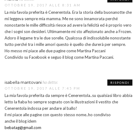
OTTOBRE 19, 2017 ALLE 8:31 AM
La mia favola preferita è Cenerentola. Era la storia della buonanotte che
mi leggeva sempre mia mamma. Me ne sono innamorata perché
nonostante le mille difficoltà riesce ad avere la felicità ed è proprio vero
che i sogni son desideri. Ultimamente mi sto affezionato anche a Frozen.
Adoro il legame tra le due sorelle. Qualcosa di indissolubile nonostante
tutto perché tra i mille amori questo è quello che durerà per sempre.
Ho messo mi piace alle due pagine come Martina Paccani
Condivido su Facebook e seguo il blog come Martina Paccani.
ha detto:
isabella mantovani
RISPONDI
OTTOBRE 19, 2017 ALLE 7:45 PM
La mia favola preferita da sempre è Cenerentola..su qualsiasi libro abbia
letto la fiaba ho sempre sognato con le illustrazioni il vestito che
Cenerentola indossa per andare al ballo!
il mi piace alle pagine con questo stesso nome..ho condiviso
anche il blog idem
bebatag@gmail.com