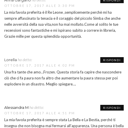
Anna Gargano
RISPONDI
OTTOBRE 17, 2017 ALLE 3:30 PM
La mia favola preferita è il Re Leone ,semplicemente perchè mi ha
sempre affascinato la tenacia e il coraggio del piccolo Simba che anche
nelle avversità della sua vita,non ha mai mollato.Come al solito le tue
recensioni sono fantastiche e mi ispirano subito a correre in libreria,
Grazie mille per questa splendida opportunità.
ha detto:
Lorella
RISPONDI
OTTOBRE 17, 2017 ALLE 4:02 PM
Una fra tante che amo…Frozen. Questa storia fa capire che nascondere
ciò che ci fa paura non fa altro che aumentare la paura stessa per poi
esplodere in un disastro. Meglio spiegare….
ha detto:
Alessandra M
RISPONDI
OTTOBRE 17, 2017 ALLE 4:51 PM
La mia favola preferita è sempre stata La Bella e La Bestia, perché ti
insegna che non bisogna mai fermarsi all’apparenza. Una persona è bella