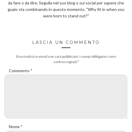
da fare o da dire. Seguila nel suo blog o sui social per sapere che
guaio sta combinando in questo momento. "Why fit in when you
were born to stand out?"
LASCIA UN COMMENTO
Il tuo indirizzo email non sarà pubblicato.
I campi obbligatori sono
contrassegnati
*
Commento
*
Nome
*