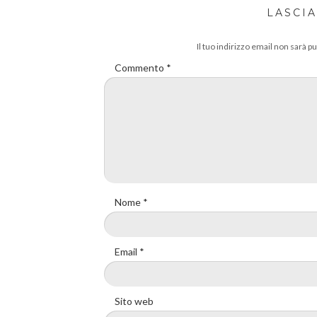
LASCI
Il tuo indirizzo email non sarà pu
Commento
*
Nome
*
Email
*
Sito web