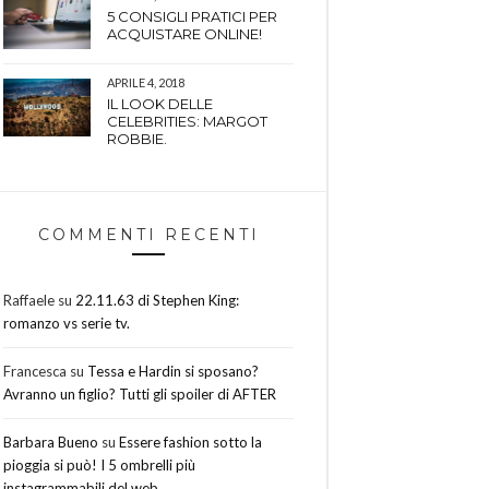
5 CONSIGLI PRATICI PER
ACQUISTARE ONLINE!
APRILE 4, 2018
IL LOOK DELLE
CELEBRITIES: MARGOT
ROBBIE.
COMMENTI RECENTI
Raffaele
su
22.11.63 di Stephen King:
romanzo vs serie tv.
Francesca
su
Tessa e Hardin si sposano?
Avranno un figlio? Tutti gli spoiler di AFTER
Barbara Bueno
su
Essere fashion sotto la
pioggia si può! I 5 ombrelli più
instagrammabili del web.