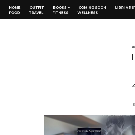
HOME
OUTFIT
BOOKS
COMING SOON
LIBRI A 5 
FOOD
TRAVEL
FITNESS
WELLNESS
S