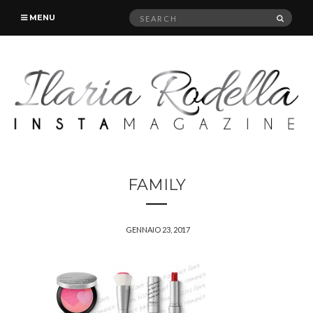
Search
SEAR
MENU
for:
FAMILY
GENNAIO 23, 2017