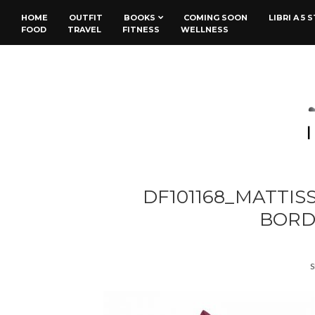
HOME
OUTFIT
BOOKS
COMING SOON
LIBRI A 5 
FOOD
TRAVEL
FITNESS
WELLNESS
DF101168_MATTI
BORD
S