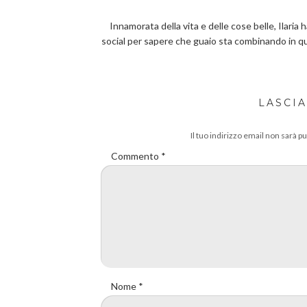
Innamorata della vita e delle cose belle, Ilaria 
social per sapere che guaio sta combinando in 
LASCI
Il tuo indirizzo email non sarà pu
Commento
*
Nome
*