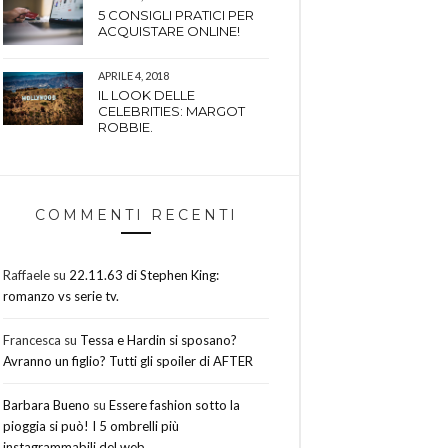
5 CONSIGLI PRATICI PER
ACQUISTARE ONLINE!
APRILE 4, 2018
IL LOOK DELLE
CELEBRITIES: MARGOT
ROBBIE.
COMMENTI RECENTI
Raffaele
su
22.11.63 di Stephen King:
romanzo vs serie tv.
Francesca
su
Tessa e Hardin si sposano?
Avranno un figlio? Tutti gli spoiler di AFTER
Barbara Bueno
su
Essere fashion sotto la
pioggia si può! I 5 ombrelli più
instagrammabili del web.