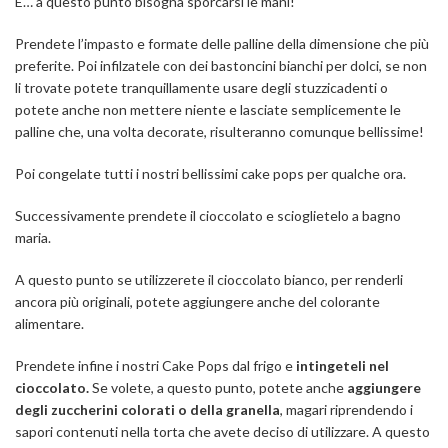
E… a questo punto bisogna sporcarsi le mani!
Prendete l’impasto e formate delle palline della dimensione che più
preferite. Poi infilzatele con dei bastoncini bianchi per dolci, se non
li trovate potete tranquillamente usare degli stuzzicadenti o
potete anche non mettere niente e lasciate semplicemente le
palline che, una volta decorate, risulteranno comunque bellissime!
Poi congelate tutti i nostri bellissimi cake pops per qualche ora.
Successivamente prendete il cioccolato e scioglietelo a bagno
maria.
A questo punto se utilizzerete il cioccolato bianco, per renderli
ancora più originali, potete aggiungere anche del colorante
alimentare.
Prendete infine i nostri Cake Pops dal frigo e
intingeteli nel
cioccolato.
Se volete, a questo punto, potete anche
aggiungere
degli zuccherini colorati o della granella
, magari riprendendo i
sapori contenuti nella torta che avete deciso di utilizzare. A questo