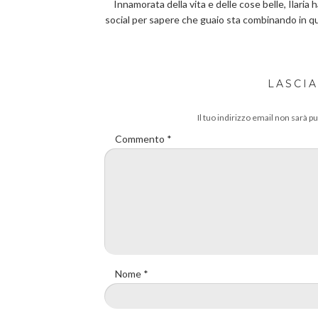
Innamorata della vita e delle cose belle, Ilaria 
social per sapere che guaio sta combinando in 
LASCI
Il tuo indirizzo email non sarà pu
Commento
*
Nome
*