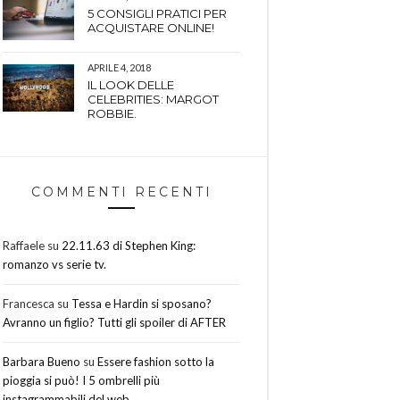
5 CONSIGLI PRATICI PER
ACQUISTARE ONLINE!
APRILE 4, 2018
IL LOOK DELLE
CELEBRITIES: MARGOT
ROBBIE.
COMMENTI RECENTI
Raffaele
su
22.11.63 di Stephen King:
romanzo vs serie tv.
Francesca
su
Tessa e Hardin si sposano?
Avranno un figlio? Tutti gli spoiler di AFTER
Barbara Bueno
su
Essere fashion sotto la
pioggia si può! I 5 ombrelli più
instagrammabili del web.