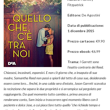
Fitzpatrick
Editore:
De Agostini
Data di pubblicazione:
1 dicembre 2015
Prezzo cartaceo:
€9.90
Prezzo ebook:
€6.99
Trama:
I Garrett sono
l’esatto contrario dei Reed.
Chiassosi, incasinati, espansivi. E non c’è giorno che, a insaputa di sua
madre, Samantha Reed non passi a spiarli dal tetto di casa sua, desiderando
essere come loro… finché, in una calda sera d’estate, Jason Garrett scavalca
la recinzione che separa le due proprietà e si arrampica sul pergolato per
raggiungerla. Da quel momento tutto cambia e, prima ancora di
rendersene conto, Sam inizia a trascorrere ogni momento libero con il
paziente e dolce Jase, a cui piace fare tutto quello “che richiede tempo e