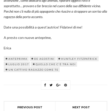
attenzione”, come dedicarsi agli animali, riparare oggetti rotti e
soprattutto… provare a far breccia nel cuore della sua diffidente vicina.
Perché non c’è nulla di più appagante che riuscire a strappare un sorriso alla
ragazza della porta accanto.
Date una possibilità a quest’autrice! Fidatevi di me!
A presto con nuove anteprime,
Erica
ANTEPRIMA
DE AGOSTINI
HUNTLEY FITZPATRICK
LUGLIO 2017
QUELLO CHE C'È TRA NOI
UN CATTIVO RAGAZZO COME TE
PREVIOUS POST
NEXT POST