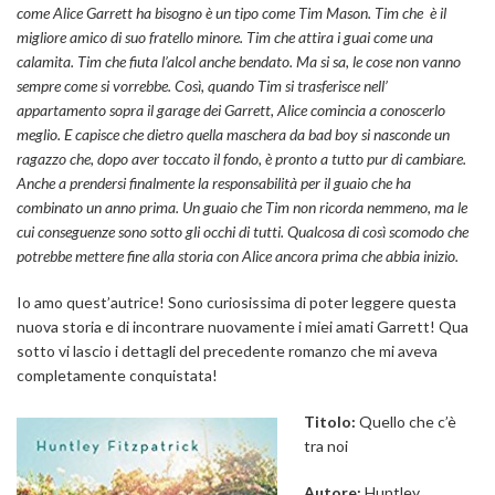
come Alice Garrett ha bisogno è un tipo come Tim Mason. Tim che è il
migliore amico di suo fratello minore. Tim che attira i guai come una
calamita. Tim che fiuta l’alcol anche bendato. Ma si sa, le cose non vanno
sempre come si vorrebbe. Così, quando Tim si trasferisce nell’
appartamento sopra il garage dei Garrett, Alice comincia a conoscerlo
meglio. E capisce che dietro quella maschera da bad boy si nasconde un
ragazzo che, dopo aver toccato il fondo, è pronto a tutto pur di cambiare.
Anche a prendersi finalmente la responsabilità per il guaio che ha
combinato un anno prima. Un guaio che Tim non ricorda nemmeno, ma le
cui conseguenze sono sotto gli occhi di tutti. Qualcosa di così scomodo che
potrebbe mettere fine alla storia con Alice ancora prima che abbia inizio.
Io amo quest’autrice! Sono curiosissima di poter leggere questa
nuova storia e di incontrare nuovamente i miei amati Garrett! Qua
sotto vi lascio i dettagli del precedente romanzo che mi aveva
completamente conquistata!
Titolo:
Quello che c’è
tra noi
Autore:
Huntley