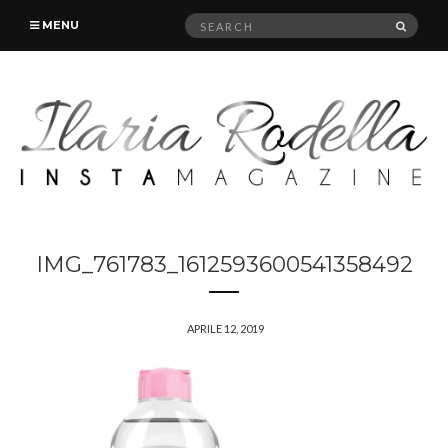
Search
SEAR
MENU
for:
IMG_761783_1612593600541358492
APRILE 12, 2019