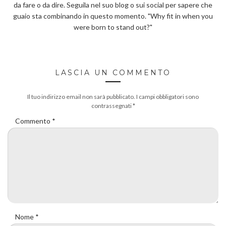
da fare o da dire. Seguila nel suo blog o sui social per sapere che
guaio sta combinando in questo momento. "Why fit in when you
were born to stand out?"
LASCIA UN COMMENTO
Il tuo indirizzo email non sarà pubblicato.
I campi obbligatori sono
contrassegnati
*
Commento
*
Nome
*