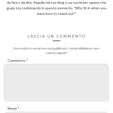
da fare o da dire. Seguila nel suo blog o sui social per sapere che
guaio sta combinando in questo momento. "Why fit in when you
were born to stand out?"
LASCIA UN COMMENTO
Il tuo indirizzo email non sarà pubblicato.
I campi obbligatori sono
contrassegnati
*
Commento
*
Nome
*