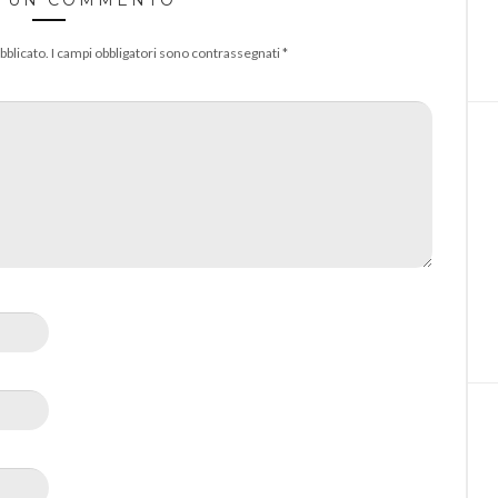
A UN COMMENTO
bblicato.
I campi obbligatori sono contrassegnati
*