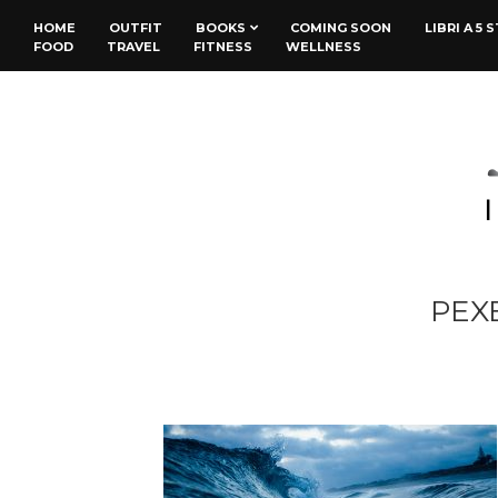
HOME
OUTFIT
BOOKS
COMING SOON
LIBRI A 5 
FOOD
TRAVEL
FITNESS
WELLNESS
PEX