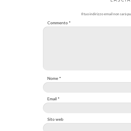
LASCI
Il tuo indirizzo email non sarà pu
Commento
*
Nome
*
Email
*
Sito web