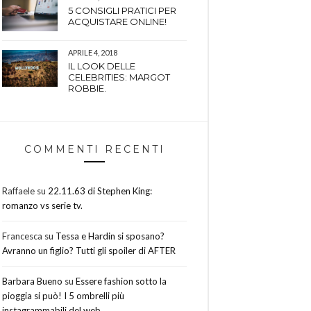
5 CONSIGLI PRATICI PER
ACQUISTARE ONLINE!
APRILE 4, 2018
IL LOOK DELLE
CELEBRITIES: MARGOT
ROBBIE.
COMMENTI RECENTI
Raffaele
su
22.11.63 di Stephen King:
romanzo vs serie tv.
Francesca
su
Tessa e Hardin si sposano?
Avranno un figlio? Tutti gli spoiler di AFTER
Barbara Bueno
su
Essere fashion sotto la
pioggia si può! I 5 ombrelli più
instagrammabili del web.