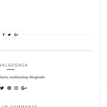
NALADDAGA
iante, multitasking. #itsginelle