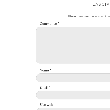
LASCI
Il tuo indirizzo email non sarà pu
Commento
*
Nome
*
Email
*
Sito web