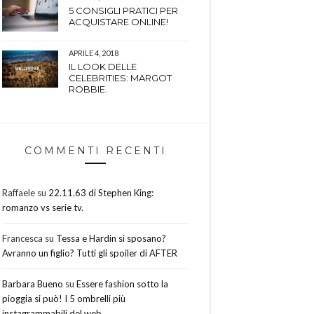
5 CONSIGLI PRATICI PER
ACQUISTARE ONLINE!
APRILE 4, 2018
IL LOOK DELLE
CELEBRITIES: MARGOT
ROBBIE.
COMMENTI RECENTI
Raffaele
su
22.11.63 di Stephen King:
romanzo vs serie tv.
Francesca
su
Tessa e Hardin si sposano?
Avranno un figlio? Tutti gli spoiler di AFTER
Barbara Bueno
su
Essere fashion sotto la
pioggia si può! I 5 ombrelli più
instagrammabili del web.