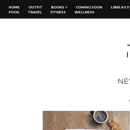
HOME
OUTFIT
BOOKS
COMING SOON
LIBRI A 5 
FOOD
TRAVEL
FITNESS
WELLNESS
NE