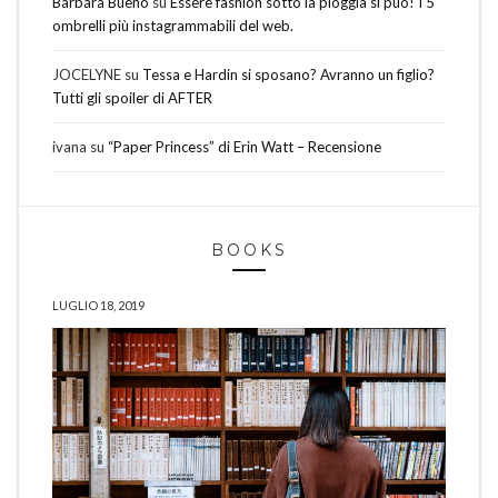
Barbara Bueno
su
Essere fashion sotto la pioggia si può! I 5
ombrelli più instagrammabili del web.
JOCELYNE
su
Tessa e Hardin si sposano? Avranno un figlio?
Tutti gli spoiler di AFTER
ivana
su
“Paper Princess” di Erin Watt – Recensione
BOOKS
LUGLIO 18, 2019