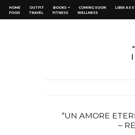
HOME
OUTFIT
BOOKS
COMING SOON
LIBRI A 5 
FOOD
TRAVEL
FITNESS
WELLNESS
“UN AMORE ETERN
– R