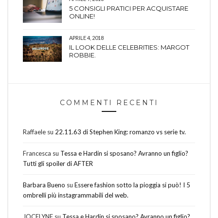
5 CONSIGLI PRATICI PER ACQUISTARE
ONLINE!
APRILE 4, 2018
IL LOOK DELLE CELEBRITIES: MARGOT
ROBBIE.
COMMENTI RECENTI
Raffaele
su
22.11.63 di Stephen King: romanzo vs serie tv.
Francesca
su
Tessa e Hardin si sposano? Avranno un figlio?
Tutti gli spoiler di AFTER
Barbara Bueno
su
Essere fashion sotto la pioggia si può! I 5
ombrelli più instagrammabili del web.
JOCELYNE
su
Tessa e Hardin si sposano? Avranno un figlio?