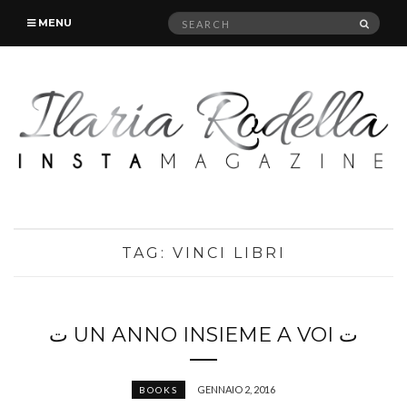
Search
SEAR
MENU
for:
TAG:
VINCI LIBRI
ﺕ UN ANNO INSIEME A VOI ﺕ
GENNAIO 2, 2016
BOOKS