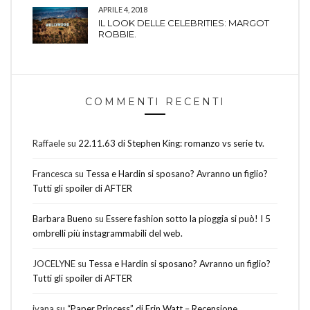
APRILE 4, 2018
IL LOOK DELLE CELEBRITIES: MARGOT
ROBBIE.
COMMENTI RECENTI
Raffaele
su
22.11.63 di Stephen King: romanzo vs serie tv.
Francesca
su
Tessa e Hardin si sposano? Avranno un figlio?
Tutti gli spoiler di AFTER
Barbara Bueno
su
Essere fashion sotto la pioggia si può! I 5
ombrelli più instagrammabili del web.
JOCELYNE
su
Tessa e Hardin si sposano? Avranno un figlio?
Tutti gli spoiler di AFTER
ivana
su
“Paper Princess” di Erin Watt – Recensione