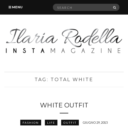
Search
SEAR
MENU
for:
TAG:
TOTAL WHITE
WHITE OUTFIT
GIUGNO 29, 2015
FASHION
LIFE
OUTFIT