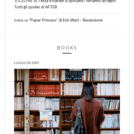
JOCELYNE
su
Tessa e Hardin si sposano? Avranno un figlio?
Tutti gli spoiler di AFTER
ivana
su
“Paper Princess” di Erin Watt – Recensione
BOOKS
LUGLIO 18, 2019