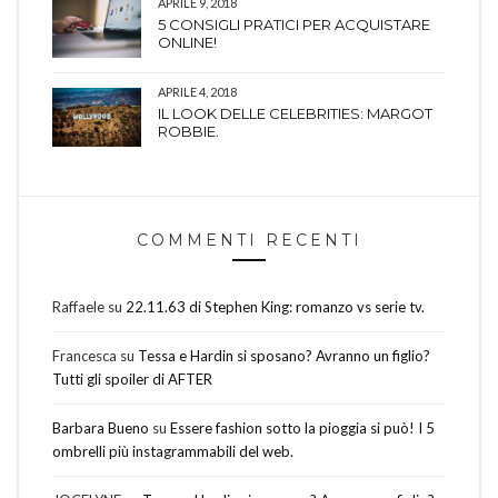
APRILE 9, 2018
5 CONSIGLI PRATICI PER ACQUISTARE
ONLINE!
APRILE 4, 2018
IL LOOK DELLE CELEBRITIES: MARGOT
ROBBIE.
COMMENTI RECENTI
Raffaele
su
22.11.63 di Stephen King: romanzo vs serie tv.
Francesca
su
Tessa e Hardin si sposano? Avranno un figlio?
Tutti gli spoiler di AFTER
Barbara Bueno
su
Essere fashion sotto la pioggia si può! I 5
ombrelli più instagrammabili del web.