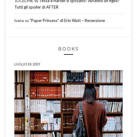
JOCELYNE
su
Tessa e Hardin si sposano? Avranno un figlio?
Tutti gli spoiler di AFTER
ivana
su
“Paper Princess” di Erin Watt – Recensione
BOOKS
LUGLIO 18, 2019