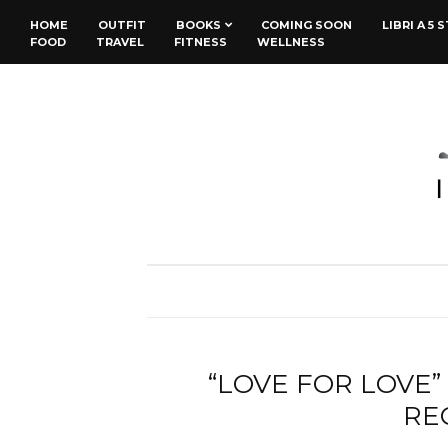
HOME
OUTFIT
BOOKS
COMING SOON
LIBRI A 5 
FOOD
TRAVEL
FITNESS
WELLNESS
“LOVE FOR LOVE”
RE