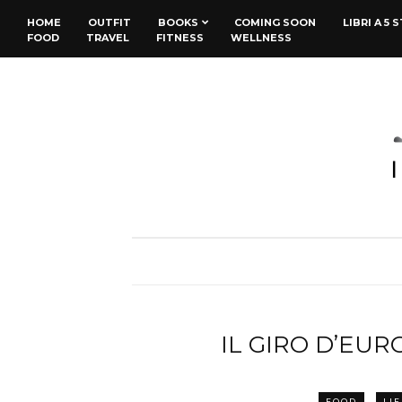
HOME
OUTFIT
BOOKS
COMING SOON
LIBRI A 5 
FOOD
TRAVEL
FITNESS
WELLNESS
IL GIRO D’EUR
FOOD
LIF