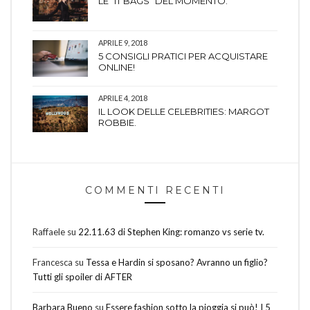
LE “IT BAGS” DEL MOMENTO.
APRILE 9, 2018
5 CONSIGLI PRATICI PER ACQUISTARE
ONLINE!
APRILE 4, 2018
IL LOOK DELLE CELEBRITIES: MARGOT
ROBBIE.
COMMENTI RECENTI
Raffaele
su
22.11.63 di Stephen King: romanzo vs serie tv.
Francesca
su
Tessa e Hardin si sposano? Avranno un figlio?
Tutti gli spoiler di AFTER
Barbara Bueno
su
Essere fashion sotto la pioggia si può! I 5